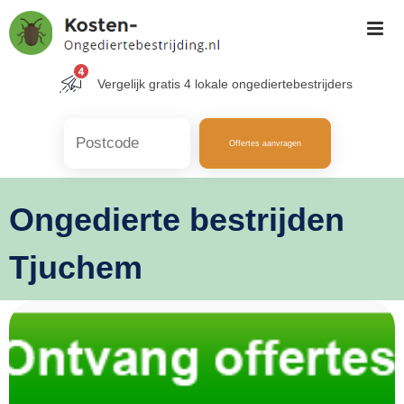
Skip
to
content
Vergelijk gratis 4 lokale ongediertebestrijders
Offertes aanvragen
Ongedierte bestrijden
Tjuchem