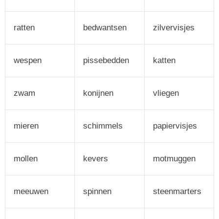
ratten
bedwantsen
zilvervisjes
wespen
pissebedden
katten
zwam
konijnen
vliegen
mieren
schimmels
papiervisjes
mollen
kevers
motmuggen
meeuwen
spinnen
steenmarters